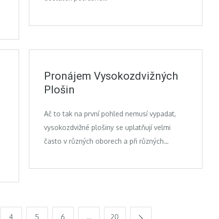
Pronájem Vysokozdvižných
Plošin
Ač to tak na první pohled nemusí vypadat,
vysokozdvižné plošiny se uplatňují velmi
často v různých oborech a při různých…
4
5
6
…
20