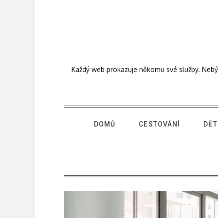
Skip
to
content
Každý web prokazuje někomu své služby. Nebýt j
DOMŮ
CESTOVÁNÍ
DĚT