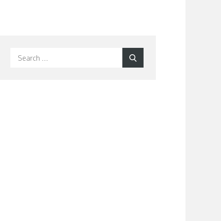
Search
Search
for: