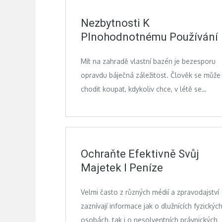
Nezbytnosti K
Plnohodnotnému Používání
Mít na zahradě vlastní bazén je bezesporu
opravdu báječná záležitost. Člověk se může
chodit koupat, kdykoliv chce, v létě se…
Ochraňte Efektivně Svůj
Majetek I Peníze
Velmi často z různých médií a zpravodajství
zaznívají informace jak o dlužnících fyzickýc
osobách, tak i o nesolventních právnických