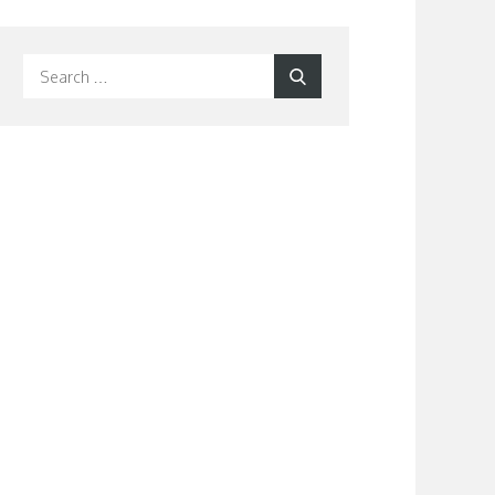
Search
Search
for: