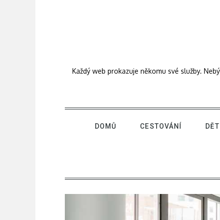
Skip
to
content
Každý web prokazuje někomu své služby. Nebýt j
DOMŮ
CESTOVÁNÍ
DĚT