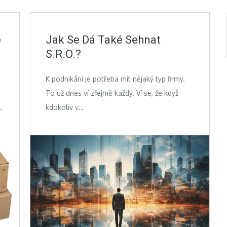
e
Jak Se Dá Také Sehnat
S.r.o.?
K podnikání je potřeba mít nějaký typ firmy.
To už dnes ví zřejmě každý. Ví se, že když
…
kdokoliv v…