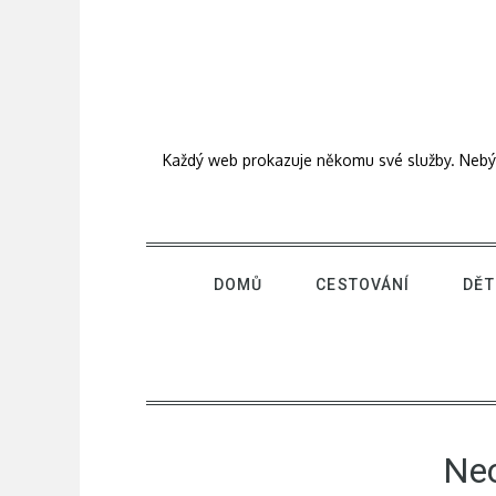
Skip
to
content
Každý web prokazuje někomu své služby. Nebýt j
DOMŮ
CESTOVÁNÍ
DĚT
Neo