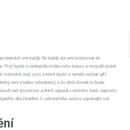
prodejnách umí každý. Ne každý ale umí investovat do
. Proč byste si nedopřáli trošku toho luxusu a nevyužili právě
ré rozhodně stojí za to a které byste si neměli nechat ujít?
 který není snadno sehnatelný, o to větší úlovek to bude.
slouží naši pozornost a které vypadá v interiéru navíc naprosto
 nějakého díla českého či zahraničního autora uspokojíte své
ění