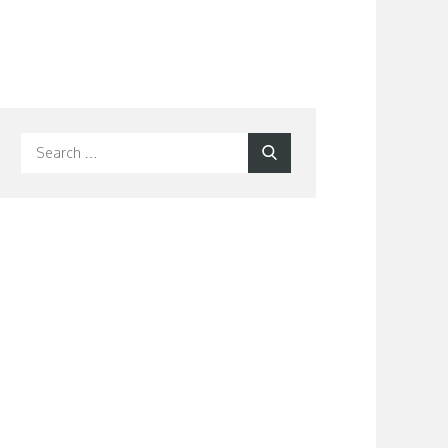
Search
Search
for: