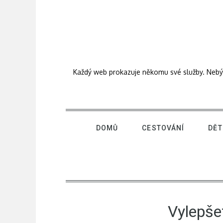
Skip
to
content
Každý web prokazuje někomu své služby. Nebýt j
DOMŮ
CESTOVÁNÍ
DĚT
Vylepše