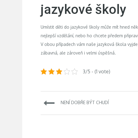
jazykové školy
Umístit děti do jazykové školy může mít hned něk
nejlepší vzdělání, nebo ho chcete předem připrav
V obou případech vám naše jazyková škola vyjde vst
zábavná, ale zároveň i velmi úspěšná.
3/5 - (1 vote)
Navigace
NENÍ DOBŘE BÝT CHUDÍ
pro
příspěvek