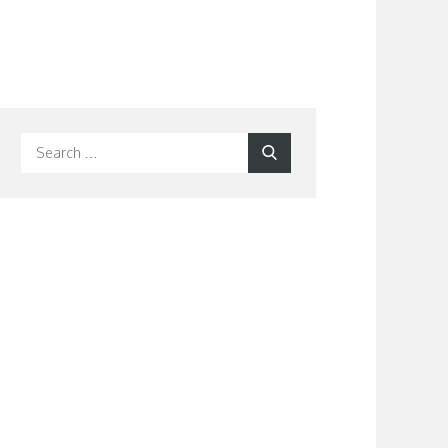
Search
Search
for: