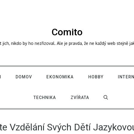
Comito
ich, nikdo by ho nezřizoval. Ale je pravda, že ne každý web stejně j
I
DOMOV
EKONOMIKA
HOBBY
INTER
TECHNIKA
ZVÍŘATA
te Vzdělání Svých Dětí Jazykovo