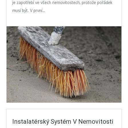
je zapotřebí ve všech nemovitostech, protože pořádek
musí být. V první…
Instalatérský Systém V Nemovitosti