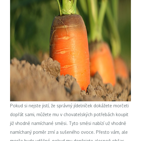
Pokud si nejste jistí, že správný jídelníček dokážete morčeti
dopřát sami, můžete mu v chovatelských potřebách koupit
již vhodně namíchané směsi. Tyto směsi nabízí už vhodně
namíchaný poměr zrní a sušeného ovoce. Přesto vám, ale
morče bude vděčné, pokud mu dopřejete alespoň občas