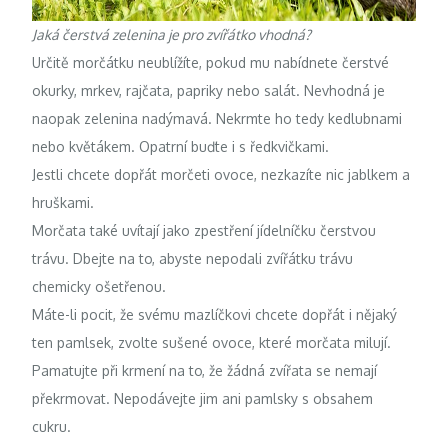
Jaká čerstvá zelenina je pro zvířátko vhodná?
Určitě morčátku neublížíte, pokud mu nabídnete čerstvé
okurky, mrkev, rajčata, papriky nebo salát. Nevhodná je
naopak zelenina nadýmavá. Nekrmte ho tedy kedlubnami
nebo květákem. Opatrní buďte i s ředkvičkami.
Jestli chcete dopřát morčeti ovoce, nezkazíte nic jablkem a
hruškami.
Morčata také uvítají jako zpestření jídelníčku čerstvou
trávu. Dbejte na to, abyste nepodali zvířátku trávu
chemicky ošetřenou.
Máte-li pocit, že svému mazlíčkovi chcete dopřát i nějaký
ten pamlsek, zvolte sušené ovoce, které morčata milují.
Pamatujte při krmení na to, že žádná zvířata se nemají
překrmovat. Nepodávejte jim ani pamlsky s obsahem
cukru.