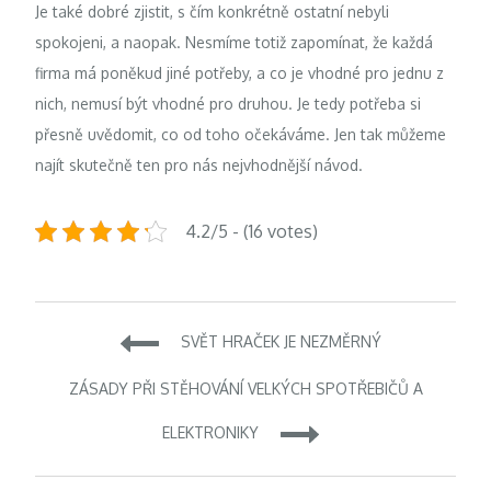
Je také dobré zjistit, s čím konkrétně ostatní nebyli
spokojeni, a naopak. Nesmíme totiž zapomínat, že každá
firma má poněkud jiné potřeby, a co je vhodné pro jednu z
nich, nemusí být vhodné pro druhou. Je tedy potřeba si
přesně uvědomit, co od toho očekáváme. Jen tak můžeme
najít skutečně ten pro nás nejvhodnější návod.
4.2/5 - (16 votes)
Navigace
SVĚT HRAČEK JE NEZMĚRNÝ
pro
ZÁSADY PŘI STĚHOVÁNÍ VELKÝCH SPOTŘEBIČŮ A
ELEKTRONIKY
příspěvek