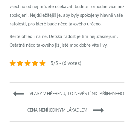
všechno od něj můžete očekávat, budete rozhodně více než
spokojeni. Nejdůležitější je, aby byly spokojeny hlavně vaše
ratolesti, pro které bude něco takového určeno.
Berte ohled i na ně. Dětská radost je tím nejúžasnějším.
Ostatně něco takového již jistě moc dobře víte i vy.
5/5 - (6 votes)
Navigace
VLASY V HŘEBENU, TO NEVĚSTÍ NIC PŘÍJEMNÉHO
pro
CENA NENÍ JEDINÝM LÁKADLEM
příspěvek