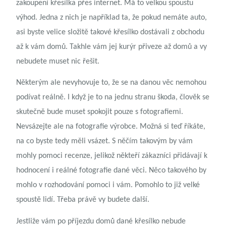
zakoupení křesílka přes internet. Má to velkou spoustu
výhod. Jedna z nich je například ta, že pokud nemáte auto,
asi byste velice složitě takové křesílko dostávali z obchodu
až k vám domů. Takhle vám jej kurýr přiveze až domů a vy
nebudete muset nic řešit.
Některým ale nevyhovuje to, že se na danou věc nemohou
podívat reálně. I když je to na jednu stranu škoda, člověk se
skutečně bude muset spokojit pouze s fotografiemi.
Nevsázejte ale na fotografie výrobce. Možná si teď říkáte,
na co byste tedy měli vsázet. S něčím takovým by vám
mohly pomoci recenze, jelikož někteří zákazníci přidávají k
hodnocení i reálné fotografie dané věci. Něco takového by
mohlo v rozhodování pomoci i vám. Pomohlo to již velké
spoustě lidí. Třeba právě vy budete další.
Jestliže vám po příjezdu domů dané křesílko nebude