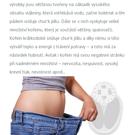
výrobky jsou většinou tvořeny na základě vysokého
obsahu vlákniny, která vstřebává vodu, začne bobtnat a tím
pádem snižuje chuť k jídlu. Dále se v nich vyskytuje velké
množství kofeinu, který je součástí většiny spalovačů.
Kofein krátkodobě snižuje chuť k jídlu a díky němu si tělo
vytváří teplo a energii z trávení potravy – a toto má za
následek hubnutí. Avšak i kofein má svou negativní stránku
při nadměrném množství – nervozita, nespavost, vysoký
krevní tlak, nevolnost apod…