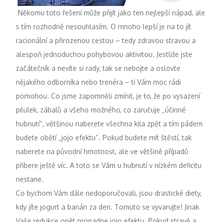
Někomu toto řešení může přijít jako ten nejlepší nápad, ale
s tím rozhodně nesouhlasím. O mnoho lepší je na to jít
racionální a přirozenou cestou – tedy zdravou stravou a
alespoň jednoduchou pohybovou aktivitou. Jestliže jste
začátečník a nevíte si rady, tak se nebojte a oslovte
nějakého odborníka nebo trenéra – ti Vám moc rádi
pomohou. Co jsme zapomněli zmínit, je to, že po vysazení
pilulek, zábalů a všeho možného, co zaručuje „účinné
hubnutí“, většinou naberete všechna kila zpět a tím pádem
budete obětí „jojo efektu“. Pokud budete mít štěstí, tak
naberete na původní hmotnost, ale ve většině případů
přibere ještě víc. A toto se Vám u hubnutí v nízkém deficitu
nestane.
Co bychom Vám dále nedoporučovali, jsou drastické diety,
kdy jíte jogurt a banán za den. Tomuto se vyvarujte! Jinak
Vaše redukce opět propadne jojo efektu. Pokud stravě a