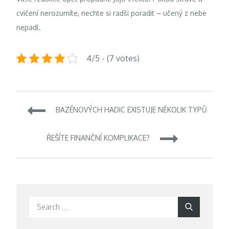
cvičení nerozumíte, nechte si radši poradit – učený z nebe
nepadl.
4/5 - (7 votes)
Navigace
BAZÉNOVÝCH HADIC EXISTUJE NĚKOLIK TYPŮ
pro
ŘEŠÍTE FINANČNÍ KOMPLIKACE?
příspěvek
Search
Search
for: