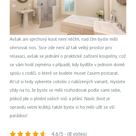
Avšak ani sprchový kout není něčím, nad čím byste měli
ohrnovat nos. Sice zde není až tak velký prostor pro
relaxaci, avšak se jednání o praktické zařízení koupelny, což
se vám hodí zejména v případě, kdy bydlíte v jednom domě
spolu s rodiči, o které se budete muset časem postarat.
Ať už si tedy vyberete cokoliv z nabízených variant, myslete
vždy na to, že byste se měli rozhodovat podle sami sebe,
jelikož jde o plnění vašich snů a přání. Navíc život je
opravdu velmi krátký, takže byste si ho měli užít se vší
parádou!
4.6/5 - (8 votes)