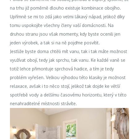
na trhu již poměrně dlouho existuje kombinace obojího.
Upřímně se mi to zdá jako velmi lákavý nápad, jelikož díky
tomu uspokojíte všechny členy vaší domácnosti. Na
druhou stranu jsou však momenty, kdy byste ocenili jen
jeden výrobek, a tak si na ně pojďme posvítit.
Jestliže byste doma chtěli mít vanu, tak i tak máte možnost
využívat obojí, tedy jak sprchu, tak vanu. Ke každé vaně se
totiž lehce přimontuje sprchová hadice, a tím je tedy
problém vyřešen. Velkou výhodou této klasiky je možnost
relaxace, avšak i to něco stojí, jelikož tak dojde ke větší
spotřebě vody a delšímu časovému horizontu, který v této
nenahraditelné místnosti strávíte.