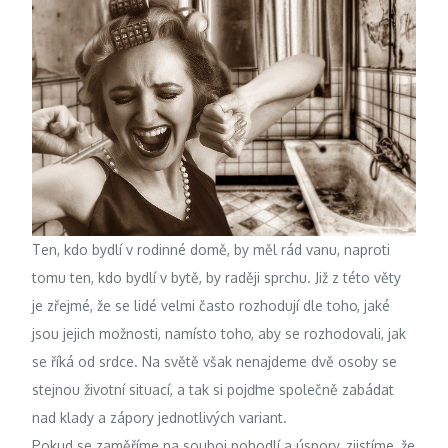
Ten, kdo bydlí v rodinné domě, by měl rád vanu, naproti
tomu ten, kdo bydlí v bytě, by raději sprchu. Již z této věty
je zřejmé, že se lidé velmi často rozhodují dle toho, jaké
jsou jejich možnosti, namísto toho, aby se rozhodovali, jak
se říká od srdce. Na světě však nenajdeme dvě osoby se
stejnou životní situací, a tak si pojďme společně zabádat
nad klady a zápory jednotlivých variant.
Pokud se zaměříme na souboj pohodlí a úspory, zjistíme, že