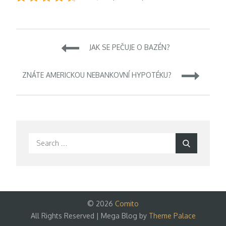
Navigace
JAK SE PEČUJE O BAZÉN?
pro
ZNÁTE AMERICKOU NEBANKOVNÍ HYPOTÉKU?
příspěvek
Search
Search
for:
© 2026
Comito
All Rights Reserved | Mega Blog by
Theme Palace