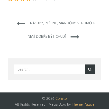
Navigace
NÁKUPY, PEČENIE, VIANOČNÝ STROMČEK
pro
NENÍ DOBŘE BÝT CHUDÍ
příspěvek
Search
Search
for:
© 2026
Comito
All Rights Reserved | Mega Blog by
Theme Palace