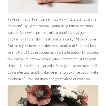
Také se mi splnil sen, že jsem vždycky chtěla otěhotnět na
dovolené. Byli jsme zrovna v Karibiku. A tam to všechno
začalo. Ani nevíte, jak moc mě to potěšilo, když jsem
potom na těhotenském testu našla 2 čárky? Mnoho lidí mi
říká, že prý se nemám takhle moc snažit o dítě. Že prý kdo
se snaží o dítě, že je potom nervózní a že potom to dopadá
tak špatně, že potom člověk vůbec neotěhotní. A tak jsem
si řekla, že možná to je pravda. A tak jsem se po roce a půl
úplně přestala snažit. Také jsem na to dokonce zapomněla
a během půl roku na dovolené jsem vážně otěhotněla.