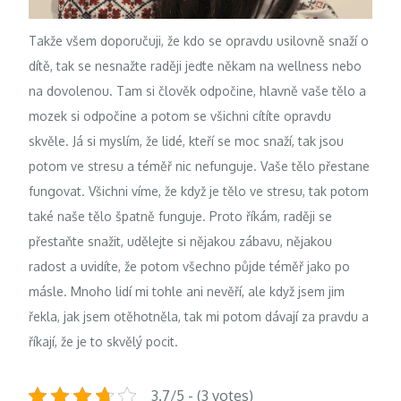
Takže všem doporučuji, že kdo se opravdu usilovně snaží o
dítě, tak se nesnažte raději jeďte někam na wellness nebo
na dovolenou. Tam si člověk odpočine, hlavně vaše tělo a
mozek si odpočine a potom se všichni cítíte opravdu
skvěle. Já si myslím, že lidé, kteří se moc snaží, tak jsou
potom ve stresu a téměř nic nefunguje. Vaše tělo přestane
fungovat. Všichni víme, že když je tělo ve stresu, tak potom
také naše tělo špatně funguje. Proto říkám, raději se
přestaňte snažit, udělejte si nějakou zábavu, nějakou
radost a uvidíte, že potom všechno půjde téměř jako po
másle. Mnoho lidí mi tohle ani nevěří, ale když jsem jim
řekla, jak jsem otěhotněla, tak mi potom dávají za pravdu a
říkají, že je to skvělý pocit.
3.7/5 - (3 votes)