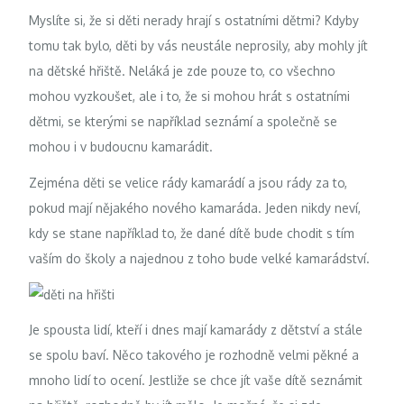
Myslíte si, že si děti nerady hrají s ostatními dětmi? Kdyby
tomu tak bylo, děti by vás neustále neprosily, aby mohly jít
na dětské hřiště. Neláká je zde pouze to, co všechno
mohou vyzkoušet, ale i to, že si mohou hrát s ostatními
dětmi, se kterými se například seznámí a společně se
mohou i v budoucnu kamarádit.
Zejména děti se velice rády kamarádí a jsou rády za to,
pokud mají nějakého nového kamaráda. Jeden nikdy neví,
kdy se stane například to, že dané dítě bude chodit s tím
vaším do školy a najednou z toho bude velké kamarádství.
Je spousta lidí, kteří i dnes mají kamarády z dětství a stále
se spolu baví. Něco takového je rozhodně velmi pěkné a
mnoho lidí to ocení. Jestliže se chce jít vaše dítě seznámit