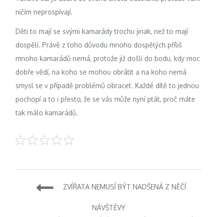
ničím neprospívají.
Děti to mají se svými kamarády trochu jinak, než to mají
dospělí. Právě z toho důvodu mnoho dospělých příliš
mnoho kamarádů nemá, protože již došli do bodu, kdy moc
dobře vědí, na koho se mohou obrátit a na koho nemá
smysl se v případě problémů obracet. Každé dítě to jednou
pochopí a to i přesto, že se vás může nyní ptát, proč máte
tak málo kamarádů.
Navigace
ZVÍŘATA NEMUSÍ BÝT NADŠENÁ Z NĚČÍ
pro
NÁVŠTĚVY