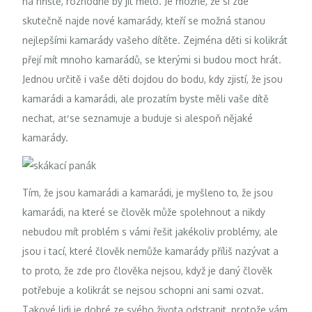
na hřiště, rozhodně by jít mělo. Je možné, že si zde
skutečně najde nové kamarády, kteří se možná stanou
nejlepšími kamarády vašeho dítěte. Zejména děti si kolikrát
přejí mít mnoho kamarádů, se kterými si budou moct hrát.
Jednou určitě i vaše děti dojdou do bodu, kdy zjistí, že jsou
kamarádi a kamarádi, ale prozatím byste měli vaše dítě
nechat, ať se seznamuje a buduje si alespoň nějaké
kamarády.
Tím, že jsou kamarádi a kamarádi, je myšleno to, že jsou
kamarádi, na které se člověk může spolehnout a nikdy
nebudou mít problém s vámi řešit jakékoliv problémy, ale
jsou i tací, které člověk nemůže kamarády příliš nazývat a
to proto, že zde pro člověka nejsou, když je daný člověk
potřebuje a kolikrát se nejsou schopni ani sami ozvat.
Takové lidi je dobré ze svého života odstranit, protože vám