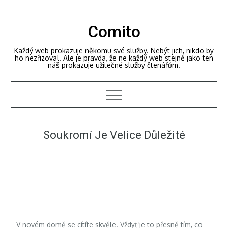
Skip
to
Comito
content
Každý web prokazuje někomu své služby. Nebýt jich, nikdo by
ho nezřizoval. Ale je pravda, že ne každý web stejně jako ten
náš prokazuje užitečné služby čtenářům.
Soukromí Je Velice Důležité
V novém domě se cítíte skvěle. Vždyť je to přesně tím, co