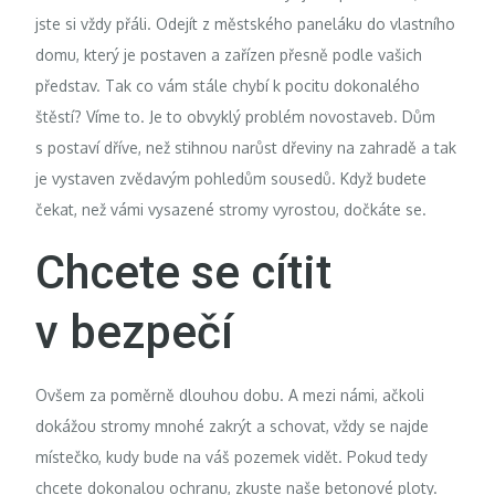
jste si vždy přáli. Odejít z městského paneláku do vlastního
domu, který je postaven a zařízen přesně podle vašich
představ. Tak co vám stále chybí k pocitu dokonalého
štěstí? Víme to. Je to obvyklý problém novostaveb. Dům
s postaví dříve, než stihnou narůst dřeviny na zahradě a tak
je vystaven zvědavým pohledům sousedů. Když budete
čekat, než vámi vysazené stromy vyrostou, dočkáte se.
Chcete se cítit
v bezpečí
Ovšem za poměrně dlouhou dobu. A mezi námi, ačkoli
dokážou stromy mnohé zakrýt a schovat, vždy se najde
místečko, kudy bude na váš pozemek vidět. Pokud tedy
chcete dokonalou ochranu, zkuste naše betonové ploty.