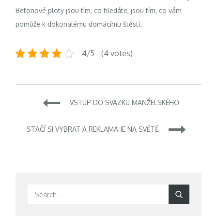
Betonové ploty
jsou tím, co hledáte, jsou tím, co vám
pomůže k dokonalému domácímu štěstí.
4/5 - (4 votes)
Navigace
VSTUP DO SVAZKU MANŽELSKÉHO
pro
STAČÍ SI VYBRAT A REKLAMA JE NA SVĚTĚ
příspěvek
Search
Search
for: