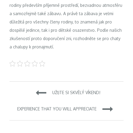
rodiny především příjemné prostředí, bezvadnou atmosféru
a samozřejmě také zábavu. A právě ta zábava je velmi
důležitá pro všechny členy rodiny, to znamená jak pro
dospělé jedince, tak i pro dětské osazenstvo. Podle našich
zkušeností proto doporučení zni, rozhodněte se pro
chaty
a chalupy k pronajmutí
.
Navigace
UŽIJTE SI SKVĚLÝ VÍKEND!
pro
EXPERIENCE THAT YOU WILL APPRECIATE
příspěvek