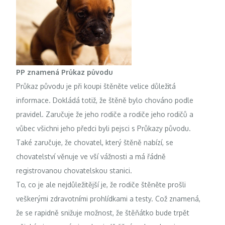
PP znamená Průkaz původu
Průkaz původu je při koupi štěněte velice důležitá
informace. Dokládá totiž, že štěně bylo chováno podle
pravidel. Zaručuje že jeho rodiče a rodiče jeho rodičů a
vůbec všichni jeho předci byli pejsci s Průkazy původu.
Také zaručuje, že chovatel, který štěně nabízí, se
chovatelství věnuje ve vší vážnosti a má řádně
registrovanou chovatelskou stanici.
To, co je ale nejdůležitější je, že rodiče štěněte prošli
veškerými zdravotními prohlídkami a testy. Což znamená,
že se rapidně snižuje možnost, že štěňátko bude trpět