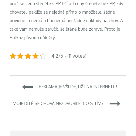
proč se cena štěněte s PP liší od ceny štěněte bez PP, kdy
chovatel, pakliže se nejedná přímo o množitele, žádné
povinnosti nemá a tím nemá ani žádné náklady na chov. A
také vám nemůže zaručit, že štěně bude zdravé. Proto je
Průkaz původu důležitý.
4.2/5 - (11 votes)
Navigace
REKLAMA JE VŠUDE, UŽ I NA INTERNETU!
pro
MOJE DÍTĚ SE CHOVÁ NEZDVOŘILE. CO S TÍM?
příspěvek