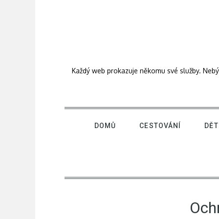
Skip
to
content
Každý web prokazuje někomu své služby. Nebýt j
DOMŮ
CESTOVÁNÍ
DĚT
Ochr