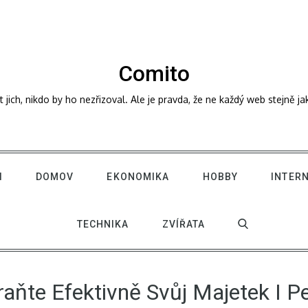
Comito
ich, nikdo by ho nezřizoval. Ale je pravda, že ne každý web stejně j
I
DOMOV
EKONOMIKA
HOBBY
INTER
TECHNIKA
ZVÍŘATA
aňte Efektivně Svůj Majetek I P