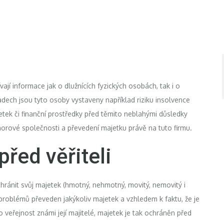
ají informace jak o dlužnících fyzických osobách, tak i o
dech jsou tyto osoby vystaveny například riziku insolvence
tek či finanční prostředky před těmito neblahými důsledky
horové společnosti
a převedení majetku právě na tuto firmu.
řed věřiteli
hránit svůj majetek (hmotný, nehmotný, movitý, nemovitý i
 problémů převeden jakýkoliv majetek a vzhledem k faktu, že je
veřejnost známi její majitelé, majetek je tak ochráněn před