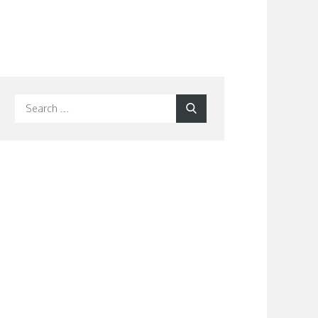
Search
Search
for: