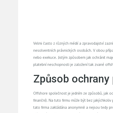
Velmi často z různých médií a zpravodajství zaznív
nesolventních právnických osobách. V obou přípa
nebo exekuce. Jistým způsobem jak ochránit maje
platební neschopnosti je založení tak zvané
offs
Způsob ochrany p
Offshore společnost je jedním ze způsobů, jak oc
finanční). Na tuto firmu může být bez jakýchkoliv
tato firma zakládána anonymně a nejsou tedy pro 