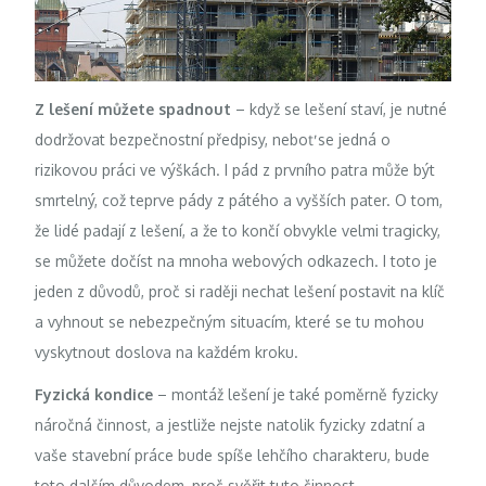
Z lešení můžete spadnout
– když se lešení staví, je nutné
dodržovat bezpečnostní předpisy, neboť se jedná o
rizikovou práci ve výškách. I pád z prvního patra může být
smrtelný, což teprve pády z pátého a vyšších pater. O tom,
že lidé padají z lešení, a že to končí obvykle velmi tragicky,
se můžete dočíst na mnoha webových odkazech. I toto je
jeden z důvodů, proč si raději nechat lešení postavit na klíč
a vyhnout se nebezpečným situacím, které se tu mohou
vyskytnout doslova na každém kroku.
Fyzická kondice
– montáž lešení je také poměrně fyzicky
náročná činnost, a jestliže nejste natolik fyzicky zdatní a
vaše stavební práce bude spíše lehčího charakteru, bude
toto dalším důvodem, proč svěřit tuto činnost