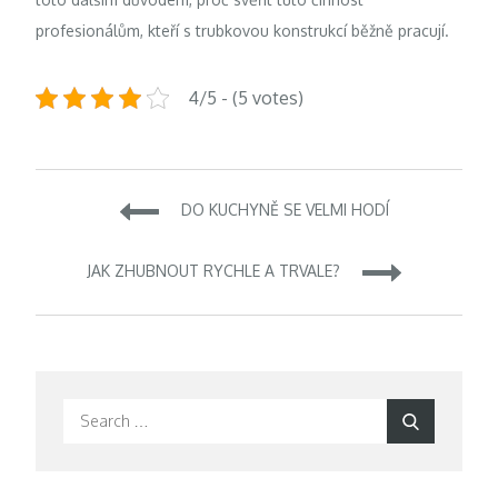
profesionálům, kteří s trubkovou konstrukcí běžně pracují.
4/5 - (5 votes)
Navigace
DO KUCHYNĚ SE VELMI HODÍ
pro
JAK ZHUBNOUT RYCHLE A TRVALE?
příspěvek
Search
Search
for: