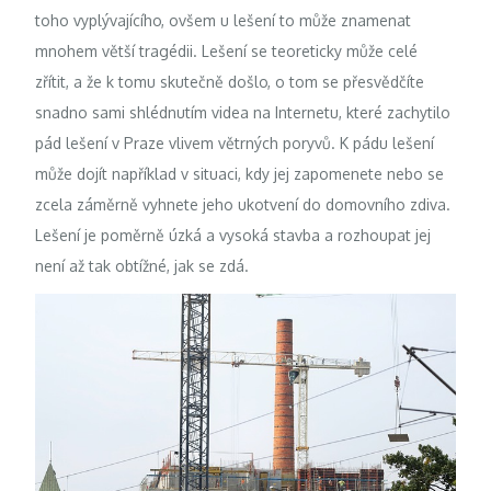
toho vyplývajícího, ovšem u lešení to může znamenat
mnohem větší tragédii. Lešení se teoreticky může celé
zřítit, a že k tomu skutečně došlo, o tom se přesvědčíte
snadno sami shlédnutím videa na Internetu, které zachytilo
pád lešení v Praze vlivem větrných poryvů. K pádu lešení
může dojít například v situaci, kdy jej zapomenete nebo se
zcela záměrně vyhnete jeho ukotvení do domovního zdiva.
Lešení je poměrně úzká a vysoká stavba a rozhoupat jej
není až tak obtížné, jak se zdá.