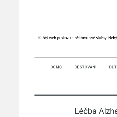
Skip
to
content
Každý web prokazuje někomu své služby. Nebýt j
DOMŮ
CESTOVÁNÍ
DĚT
Léčba Alzh