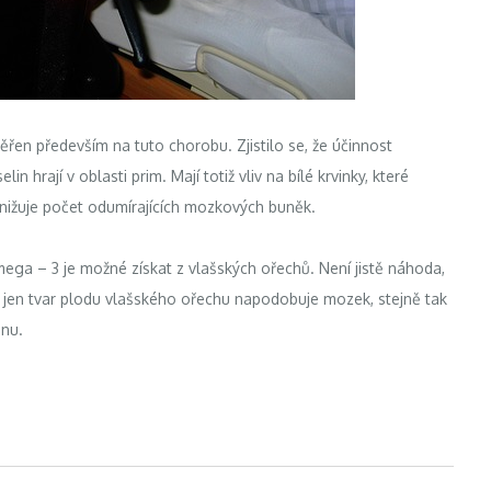
ěřen především na tuto chorobu. Zjistilo se, že účinnost
hrají v oblasti prim. Mají totiž vliv na bílé krvinky, které
a snižuje počet odumírajících mozkových buněk.
mega – 3 je možné získat z vlašských ořechů. Není jistě náhoda,
jen tvar plodu vlašského ořechu napodobuje mozek, stejně tak
inu.