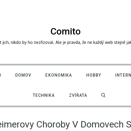
Comito
ich, nikdo by ho nezřizoval. Ale je pravda, že ne každý web stejně j
I
DOMOV
EKONOMIKA
HOBBY
INTER
TECHNIKA
ZVÍŘATA
eimerovy Choroby V Domovech S