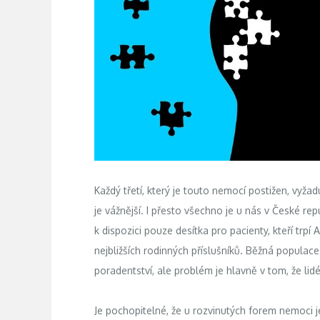
Každý třetí, který je touto nemocí postižen, vyža
je vážnější. I přesto všechno je u nás v České r
k dispozici pouze desítka pro pacienty, kteří tr
nejbližších rodinných příslušníků. Běžná popula
poradentství, ale problém je hlavně v tom, že li
Je pochopitelné, že u rozvinutých forem nemoci j