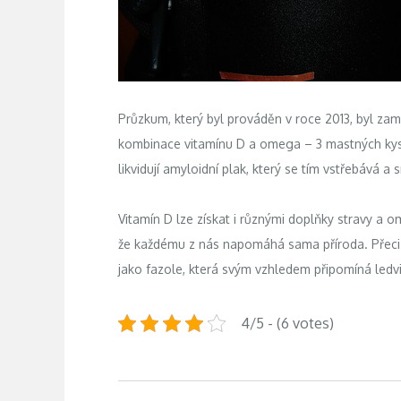
Průzkum, který byl prováděn v roce 2013, byl zam
kombinace vitamínu D a omega – 3 mastných kyselin 
likvidují amyloidní plak, který se tím vstřebává 
Vitamín D lze získat i různými doplňky stravy a o
že každému z nás napomáhá sama příroda. Přeci 
jako fazole, která svým vzhledem připomíná ledv
4/5 - (6 votes)