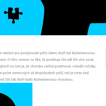
jším místem pro poskytování péče lidem, kteří trpí Alzheimerovou
m. O této nemoci se říká, že postihuje čím dál tím více osob,
ejhorší na tom je, že
choroba
začíná postihovat i mladší ročníky.
e počet nemocných až dvojnásobně vyšší, než je tomu teď.
ž 150 lidí, kteří trpěli Alzheimerovou chorobou.