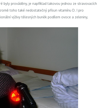
ré byly prováděny, je například takovou jednou ze stravovacích
romě toho také nedostatečný přísun vitamínu D. I pro
onální výživy tělesných buněk podílem ovoce a zeleniny,