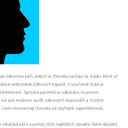
duje odbornou péči, jelikož se choroba nachází ve stádiu, které už
epublice nedostatek lůžkových kapacit. V současné době je
pí Alzheimerem. Spousta pacientů je odkázána na pomoc
ce má sice možnost využít odborných stacionářů a různých
dé často nerozeznají chorobu od obyčejné zapomětlivosti.
e lékařská péče a pomoc těch nejbližších zásadní. Velmi důležitá