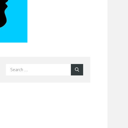
Search
Search
for: