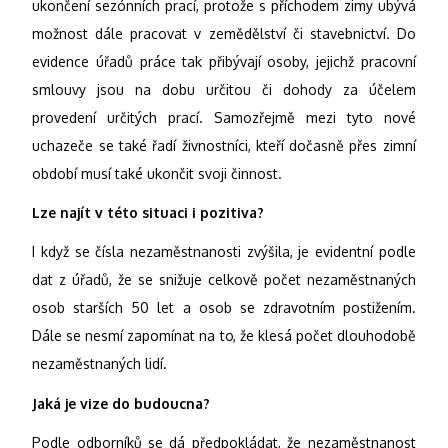
ukončení sezónních prací, protože s příchodem zimy ubývá
možnost dále pracovat v zemědělství či stavebnictví. Do
evidence úřadů práce tak přibývají osoby, jejichž pracovní
smlouvy jsou na dobu určitou či dohody za účelem
provedení určitých prací. Samozřejmě mezi tyto nové
uchazeče se také řadí živnostníci, kteří dočasně přes zimní
období musí také ukončit svoji činnost.
Lze najít v této situaci i pozitiva?
I když se čísla nezaměstnanosti zvýšila, je evidentní podle
dat z úřadů, že se snižuje celkově počet nezaměstnaných
osob starších 50 let a osob se zdravotním postižením.
Dále se nesmí zapomínat na to, že klesá počet dlouhodobě
nezaměstnaných lidí.
Jaká je vize do budoucna?
Podle odborníků se dá předpokládat, že nezaměstnanost