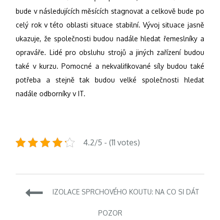
bude v následujících měsících stagnovat a celkově bude po
celý rok v této oblasti situace stabilní. Vývoj situace jasně
ukazuje, že společnosti budou nadále hledat řemeslníky a
opraváře. Lidé pro obsluhu strojů a jiných zařízení budou
také v kurzu. Pomocné a nekvalifikované síly budou také
potřeba a stejně tak budou velké společnosti hledat
nadále odborníky v IT.
4.2/5 - (11 votes)
Navigace
IZOLACE SPRCHOVÉHO KOUTU: NA CO SI DÁT
pro
POZOR