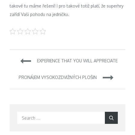
takové tu máme řešení! I pro takové totiž platí, že superhry
zařídí Vaši pohodu na jedničku.
Navigace
EXPERIENCE THAT YOU WILL APPRECIATE
pro
PRONÁJEM VYSOKOZDVIŽNÝCH PLOŠIN
příspěvek
Search
Search
for: