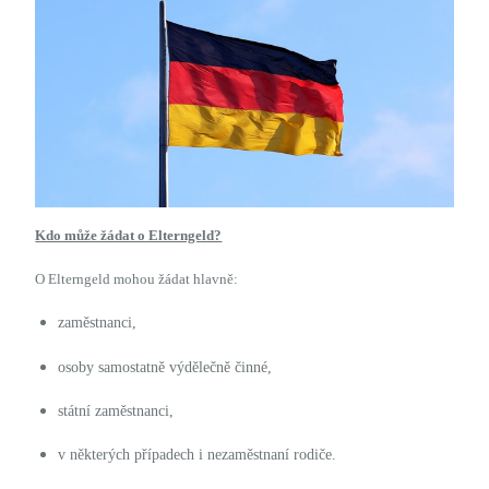
Kdo může žádat o Elterngeld?
O
Elterngeld
mohou žádat hlavně:
zaměstnanci,
osoby samostatně výdělečně činné,
státní zaměstnanci,
v některých případech i nezaměstnaní rodiče.