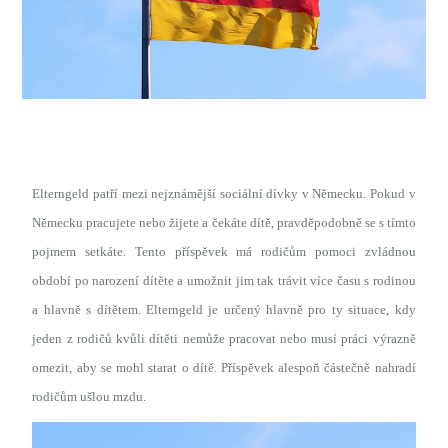
Elterngeld patří mezi nejznámější sociální dívky v Německu. Pokud v
Německu pracujete nebo žijete a čekáte dítě, pravděpodobně se s tímto
pojmem setkáte. Tento příspěvek má rodičům pomoci zvládnou
období po narození dítěte a umožnit jim tak trávit více času s rodinou
a hlavně s dítětem.
Elterngeld je určený hlavně pro ty situace, kdy
jeden z rodičů kvůli dítěti nemůže pracovat nebo musí práci výrazně
omezit, aby se mohl starat o dítě. Příspěvek alespoň částečně nahradí
rodičům ušlou mzdu.