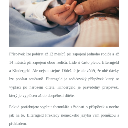
Příspěvek lze pobírat až 12 měsíců při zapojení jednoho rodiče a až
14 měsíců při zapojení obou rodičů.
Lidé si často pletou Elterngeld
a Kindergeld. Ale nejsou stejné. Důležité je ale vědět, že obě dávky
lze pobírat současně. Elterngeld je rodičovský příspěvek který se
vyplácí po narození dítěte. Kindergeld je pravidelný příspěvek,
který je vyplácen až do dospělosti dítěte.
Pokud potřebujete vyplnit formuláře s žádostí o příspěvek a nevíte
jak na to,
Elterngeld Překlady německého jazyka
vám pomůžou s
překladem.