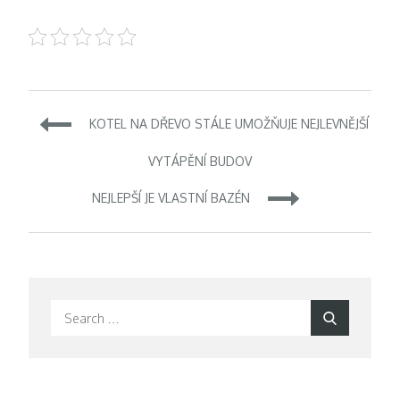
Navigace
KOTEL NA DŘEVO STÁLE UMOŽŇUJE NEJLEVNĚJŠÍ
pro
VYTÁPĚNÍ BUDOV
NEJLEPŠÍ JE VLASTNÍ BAZÉN
příspěvek
Search
Search
for: