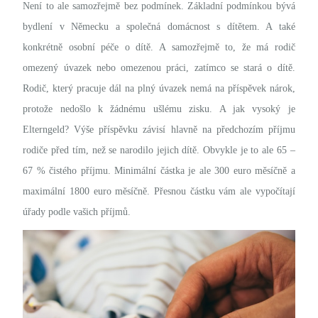
Není to ale samozřejmě bez podmínek. Základní podmínkou bývá
bydlení v Německu a společná domácnost s dítětem. A také
konkrétně osobní péče o dítě. A samozřejmě to, že má rodič
omezený úvazek nebo omezenou práci, zatímco se stará o dítě.
Rodič, který pracuje dál na plný úvazek nemá na příspěvek nárok,
protože nedošlo k žádnému ušlému zisku.
A jak vysoký je
Elterngeld? Výše příspěvku závisí hlavně na předchozím příjmu
rodiče před tím, než se narodilo jejich dítě. Obvykle je to ale 65 –
67 % čistého příjmu. Minimální částka je ale 300 euro měsíčně a
maximální 1800 euro měsíčně. Přesnou částku vám ale vypočítají
úřady podle vašich příjmů.